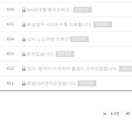
656
lms임대형 문의드려요~
655
화상영어 사이트구축 의뢰합니다.
654
강사 소싱관련 오류건
653
문의있습니다.
652
영어, 중국어 다국적어 홈페지 견적요청합니다.
651
학원LMS견적요청합니다.
41